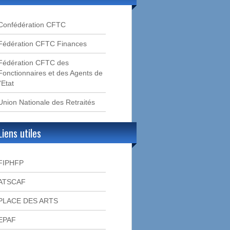
Confédération CFTC
Fédération CFTC Finances
Fédération CFTC des
Fonctionnaires et des Agents de
l'Etat
Union Nationale des Retraités
Liens utiles
FIPHFP
ATSCAF
PLACE DES ARTS
EPAF